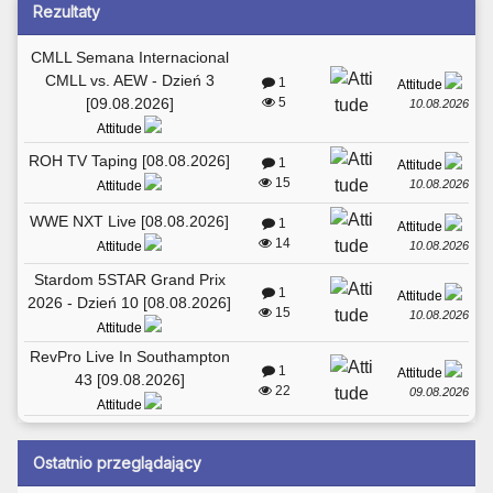
Rezultaty
CMLL Semana Internacional
CMLL vs. AEW - Dzień 3
1
Attitude
[09.08.2026]
5
10.08.2026
Attitude
ROH TV Taping [08.08.2026]
1
Attitude
15
10.08.2026
Attitude
WWE NXT Live [08.08.2026]
1
Attitude
14
10.08.2026
Attitude
Stardom 5STAR Grand Prix
1
Attitude
2026 - Dzień 10 [08.08.2026]
15
10.08.2026
Attitude
RevPro Live In Southampton
1
Attitude
43 [09.08.2026]
22
09.08.2026
Attitude
Ostatnio przeglądający