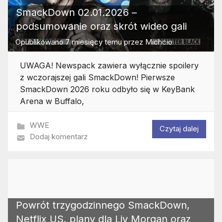
SmackDown 02.01.2026 –
podsumowanie oraz skrót wideo gali
Opublikowano
7 miesięcy temu
przez
Michcio
UWAGA! Newspack zawiera wyłącznie spoilery
z wczorajszej gali SmackDown! Pierwsze
SmackDown 2026 roku odbyło się w KeyBank
Arena w Buffalo,
WWE
Czytaj dalej
Dodaj komentarz
Powrót trzygodzinnego SmackDown,
Netflix US, plany dla Liv Morgan oraz