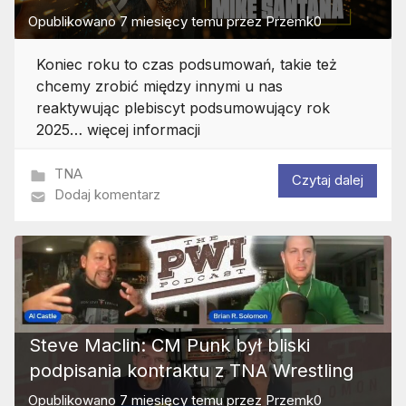
Opublikowano
7 miesięcy temu
przez
Przemk0
Koniec roku to czas podsumowań, takie też
chcemy zrobić między innymi u nas
reaktywując plebiscyt podsumowujący rok
2025… więcej informacji
TNA
Czytaj dalej
Dodaj komentarz
Steve Maclin: CM Punk był bliski
podpisania kontraktu z TNA Wrestling
Opublikowano
7 miesięcy temu
przez
Przemk0