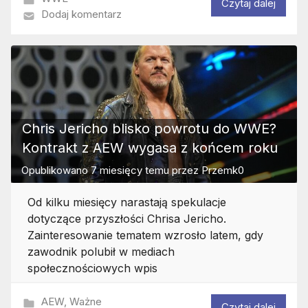
Czytaj dalej
Dodaj komentarz
Chris Jericho blisko powrotu do WWE?
Kontrakt z AEW wygasa z końcem roku
Opublikowano
7 miesięcy temu
przez
Przemk0
Od kilku miesięcy narastają spekulacje
dotyczące przyszłości Chrisa Jericho.
Zainteresowanie tematem wzrosło latem, gdy
zawodnik polubił w mediach
społecznościowych wpis
AEW
,
Ważne
Czytaj dalej