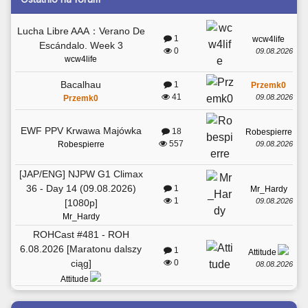
Lucha Libre AAA：Verano De
1
wcw4life
Escándalo. Week 3
0
09.08.2026
wcw4life
Bacalhau
1
Przemk0
41
09.08.2026
Przemk0
EWF PPV Krwawa Majówka
18
Robespierre
557
09.08.2026
Robespierre
[JAP/ENG] NJPW G1 Climax
36 - Day 14 (09.08.2026)
1
Mr_Hardy
1
09.08.2026
[1080p]
Mr_Hardy
ROHCast #481 - ROH
6.08.2026 [Maratonu dalszy
1
Attitude
ciąg]
0
08.08.2026
Attitude