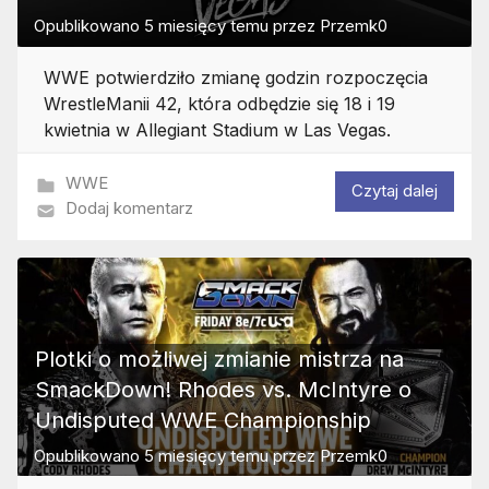
Opublikowano
5 miesięcy temu
przez
Przemk0
WWE potwierdziło zmianę godzin rozpoczęcia
WrestleManii 42, która odbędzie się 18 i 19
kwietnia w Allegiant Stadium w Las Vegas.
WWE
Czytaj dalej
Dodaj komentarz
Plotki o możliwej zmianie mistrza na
SmackDown! Rhodes vs. McIntyre o
Undisputed WWE Championship
Opublikowano
5 miesięcy temu
przez
Przemk0