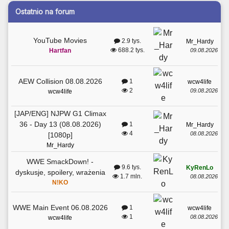
Ostatnio na forum
YouTube Movies
2.9 tys.
Mr_Hardy
688.2 tys.
09.08.2026
Hartfan
AEW Collision 08.08.2026
1
wcw4life
2
09.08.2026
wcw4life
[JAP/ENG] NJPW G1 Climax
36 - Day 13 (08.08.2026)
1
Mr_Hardy
4
08.08.2026
[1080p]
Mr_Hardy
WWE SmackDown! -
9.6 tys.
KyRenLo
dyskusje, spoilery, wrażenia
1.7 mln.
08.08.2026
N!KO
WWE Main Event 06.08.2026
1
wcw4life
1
08.08.2026
wcw4life