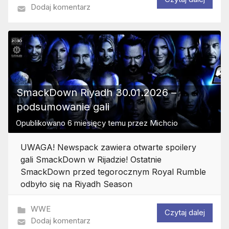
Dodaj komentarz
SmackDown Riyadh 30.01.2026 –
podsumowanie gali
Opublikowano
6 miesięcy temu
przez
Michcio
UWAGA! Newspack zawiera otwarte spoilery
gali SmackDown w Rijadzie! Ostatnie
SmackDown przed tegorocznym Royal Rumble
odbyło się na Riyadh Season
WWE
Czytaj dalej
Dodaj komentarz