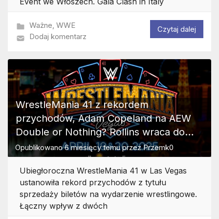
Event we Włoszech. Gala Clash in Italy
Ważne
,
WWE
Czytaj dalej
Dodaj komentarz
WrestleMania 41 z rekordem
przychodów, Adam Copeland na AEW
Double or Nothing? Rollins wraca do
treningów
Opublikowano
6 miesięcy temu
przez
Przemk0
Ubiegłoroczna WrestleMania 41 w Las Vegas
ustanowiła rekord przychodów z tytułu
sprzedaży biletów na wydarzenie wrestlingowe.
Łączny wpływ z dwóch