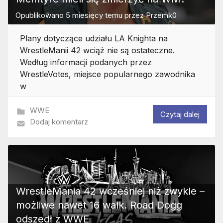
Opublikowano
5 miesięcy temu
przez
Przemk0
Plany dotyczące udziału LA Knighta na
WrestleManii 42 wciąż nie są ostateczne.
Według informacji podanych przez
WrestleVotes, miejsce popularnego zawodnika
w
WWE
Czytaj dalej
Dodaj komentarz
WrestleMania 42 wcześniej niż zwykle –
możliwe nawet 16 walk. Road Dogg
odszedł z WWE