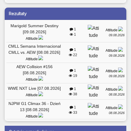
Rezultaty
Marigold Summer Destiny
1
Attitude
[09.08.2026]
1
09.08.2026
Attitude
CMLL Semana Internacional
1
Attitude
CMLL vs. AEW [08.08.2026]
22
09.08.2026
Attitude
AEW Collision #156
1
Attitude
[08.08.2026]
19
09.08.2026
Attitude
WWE NXT Live [07.08.2026]
1
Attitude
38
08.08.2026
Attitude
NJPW G1 Climax 36 - Dzień
1
Attitude
13 [08.08.2026]
33
08.08.2026
Attitude