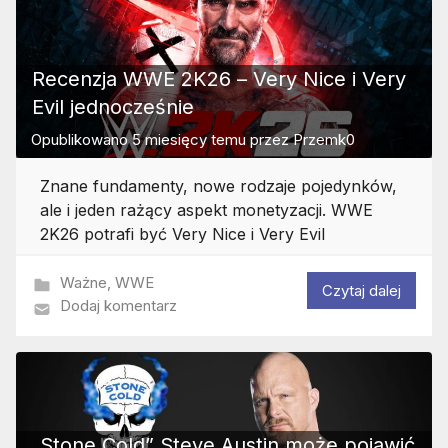
Recenzja WWE 2K26 – Very Nice i Very
Evil jednocześnie
Opublikowano
5 miesięcy temu
przez
Przemk0
Znane fundamenty, nowe rodzaje pojedynków,
ale i jeden rażący aspekt monetyzacji. WWE
2K26 potrafi być Very Nice i Very Evil
Ważne
,
WWE
Czytaj dalej
Dodaj komentarz
„Stone Cold” Steve Austin może pojawić