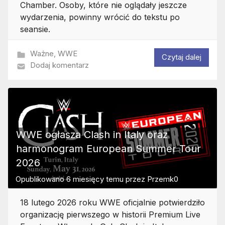
Chamber. Osoby, które nie oglądały jeszcze
wydarzenia, powinny wrócić do tekstu po
seansie.
Ważne
,
WWE
Czytaj dalej
Dodaj komentarz
WWE ogłasza Clash in Italy oraz
harmonogram European Summer Tour
2026
Opublikowano
6 miesięcy temu
przez
Przemk0
18 lutego 2026 roku WWE oficjalnie potwierdziło
organizację pierwszego w historii Premium Live