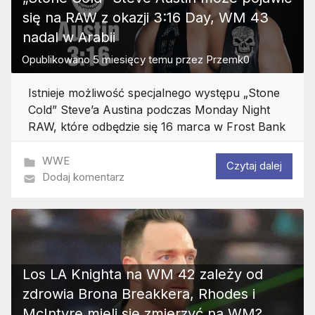
się na RAW z okazji 3:16 Day, WM 43
nadal w Arabii
Opublikowano
5 miesięcy temu
przez
Przemk0
Istnieje możliwość specjalnego występu „Stone
Cold” Steve’a Austina podczas Monday Night
RAW, które odbędzie się 16 marca w Frost Bank
WWE
Czytaj dalej
Dodaj komentarz
Los LA Knighta na WM 42 zależy od
zdrowia Brona Breakkera, Rhodes i
McIntyre mieli się zmierzyć na WM?