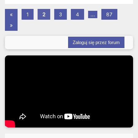
Stronicowanie
Poprzednie
«
1
2
3
4
…
87
wpisy
Następne
wpisów
»
wpisy
Zaloguj się przez forum