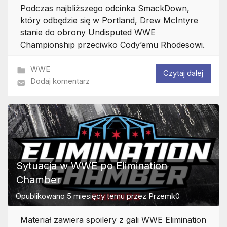
Podczas najbliższego odcinka SmackDown,
który odbędzie się w Portland, Drew McIntyre
stanie do obrony Undisputed WWE
Championship przeciwko Cody’emu Rhodesowi.
WWE
Czytaj dalej
Dodaj komentarz
Sytuacja w WWE po Elimination
Chamber
Opublikowano
5 miesięcy temu
przez
Przemk0
Materiał zawiera spoilery z gali WWE Elimination