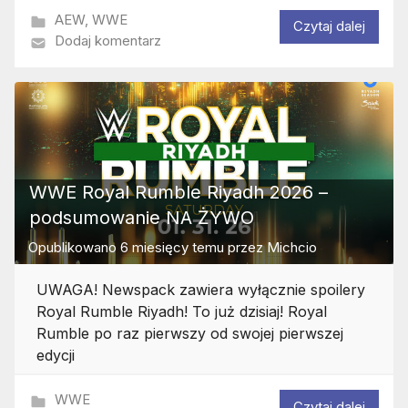
AEW
,
WWE
Czytaj dalej
Dodaj komentarz
WWE Royal Rumble Riyadh 2026 –
podsumowanie NA ŻYWO
Opublikowano
6 miesięcy temu
przez
Michcio
UWAGA! Newspack zawiera wyłącznie spoilery
Royal Rumble Riyadh! To już dzisiaj! Royal
Rumble po raz pierwszy od swojej pierwszej
edycji
WWE
Czytaj dalej